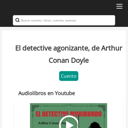
Ir
al
Search
Navegación
contenido
principal
principal
El detective agonizante, de Arthur
Conan Doyle
Cuento
Audiolibros en Youtube