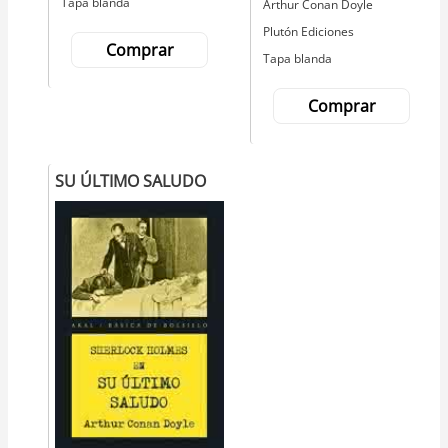
Tapa blanda
Autor
Arthur Conan Doyle
Editorial
Plutón Ediciones
Comprar
Tapa blanda
Comprar
SU ÚLTIMO SALUDO