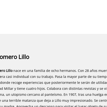
omero Lillo
ro Lillo
nace en una familia de ocho hermanos. Con 28 años muere
ra casi individual con su trabajo. Pasa la mayor parte de su tiem
donde recoge experiencias que posteriormente le serán de utilida
d Millar y tiene cuatro hijos. Colabora con distintas revistas y se v
ana, un utopismo cercano al panteísmo. En 1907, tras una huelga e
 una terrible matanza que deja a Lillo muy impresionado. Se centr
u madre. Aprovecha un descanso para visitar el lugar objeto de s