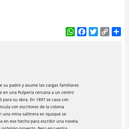
W
F
T
C
h
a
w
o
at
c
itt
p
a
s
e
er
y
A
b
Li
p
o
n
p
o
k
 su padre y asume las cargas familiares
k
po en una Pulpería cercana a un centro
d para su obra. En 1897 se casa con
incula con escritores de la colonia
n una mina salitrera en Iquique se
a en ese hecho para escribir una novela.
u próximo proyecto. Pero encuentra