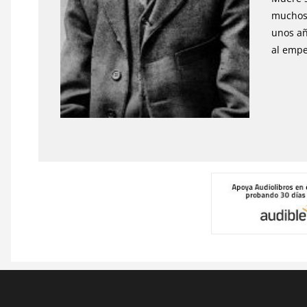
muchos 
unos añ
al empe
Pie