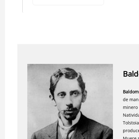
Bald
Baldome
de mane
minero 
Nativida
Tolstoi
produce
Muere s