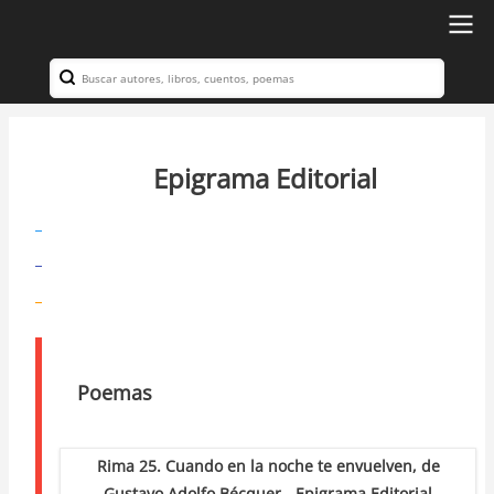
Ir
al
Search
Navegación
contenido
principal
principal
Epigrama Editorial
Poemas
Rima 25. Cuando en la noche te envuelven, de
Gustavo Adolfo Bécquer - Epigrama Editorial