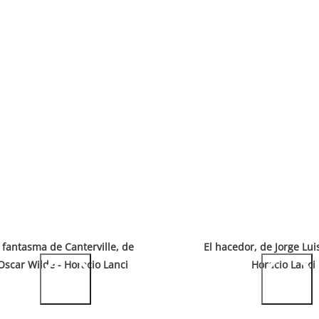
l fantasma de Canterville, de
El hacedor, de Jorge Lui
Oscar Wilde - Horacio Lanci
Horacio Lanci