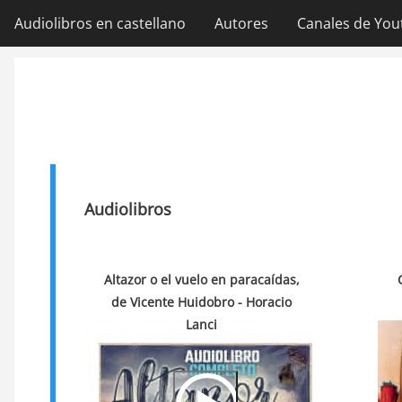
Ir
Audiolibros en castellano
Autores
Canales de You
Navegación
al
contenido
principal
principal
Audiolibros
Altazor o el vuelo en paracaídas,
de Vicente Huidobro - Horacio
Lanci