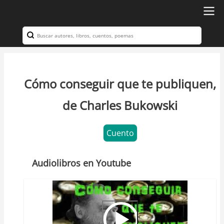
Ir
al
Search
Navegación
contenido
principal
principal
Cómo conseguir que te publiquen,
de Charles Bukowski
Cuento
Audiolibros en Youtube