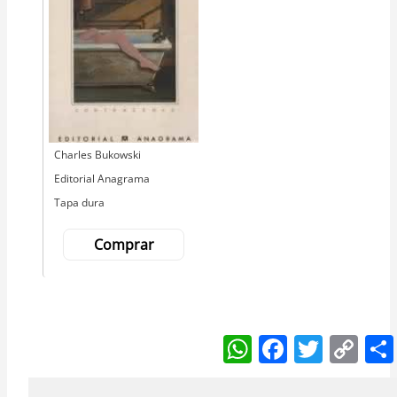
Autor
Charles Bukowski
Editorial
Editorial Anagrama
Tapa dura
Comprar
W
F
T
C
h
a
w
o