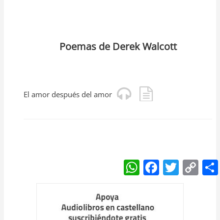
Poemas de Derek Walcott
El amor después del amor
W
F
T
C
h
a
w
o
at
c
itt
p
s
e
er
y