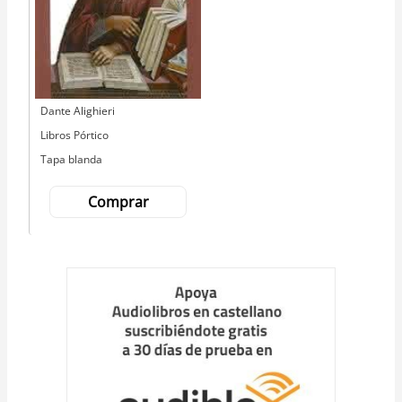
Autor
Dante Alighieri
Editorial
Libros Pórtico
Tapa blanda
Comprar