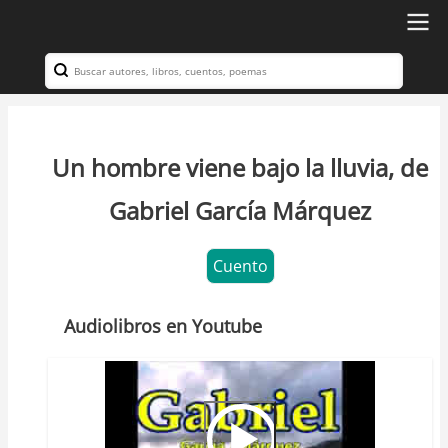
Ir
al
Search
Navegación
contenido
principal
principal
Un hombre viene bajo la lluvia, de
Gabriel García Márquez
Cuento
Audiolibros en Youtube