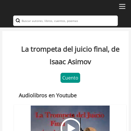
Ir
al
Search
Navegación
contenido
principal
principal
La trompeta del juicio final, de
Isaac Asimov
Cuento
Audiolibros en Youtube