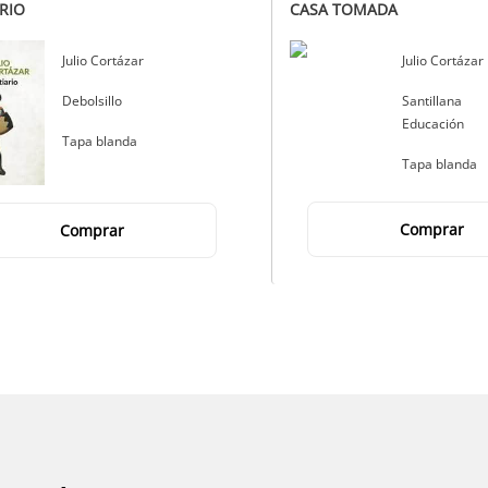
ARIO
CASA TOMADA
Autor
Julio Cortázar
Autor
Julio Cortázar
Editorial
Debolsillo
Editorial
Santillana
Educación
Tapa blanda
Tapa blanda
Comprar
Comprar