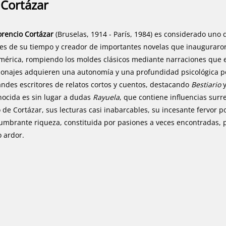
o Cortázar
lorencio Cortázar
(Bruselas, 1914 - París, 1984) es considerado uno 
les de su tiempo y creador de importantes novelas que inauguraro
mérica, rompiendo los moldes clásicos mediante narraciones que 
sonajes adquieren una autonomía y una profundidad psicológica poc
ndes escritores de relatos cortos y cuentos, destacando
Bestiario
ocida es sin lugar a dudas
Rayuela
, que contiene influencias surr
io de Cortázar, sus lecturas casi inabarcables, su incesante fervor p
umbrante riqueza, constituida por pasiones a veces encontradas,
 ardor.