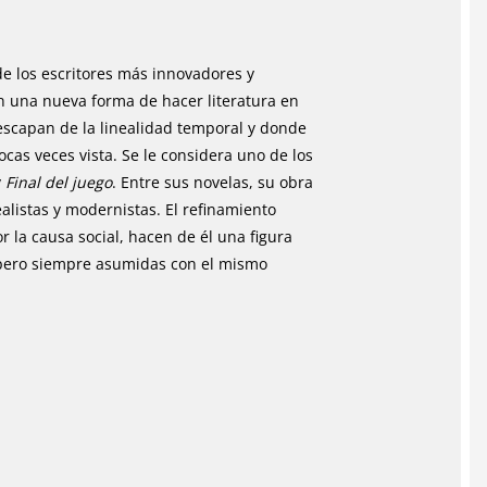
A
b
Li
p
o
n
p
o
k
de los escritores más innovadores y
k
n una nueva forma de hacer literatura en
escapan de la linealidad temporal y donde
as veces vista. Se le considera uno de los
y
Final del juego
. Entre sus novelas, su obra
ealistas y modernistas. El refinamiento
or la causa social, hacen de él una figura
 pero siempre asumidas con el mismo