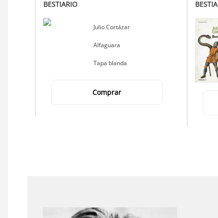
BESTIARIO
BESTI
Autor
Julio Cortázar
Editorial
Alfaguara
Tapa blanda
Comprar