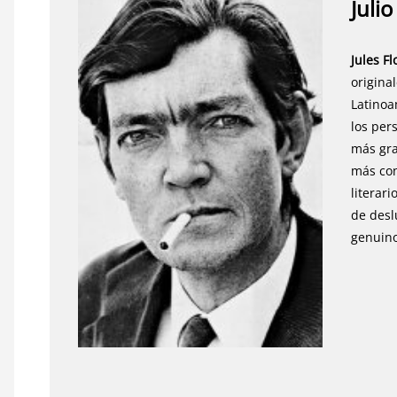
Juli
Jules F
origina
Latinoa
los per
más gra
más con
literar
de desl
genuino