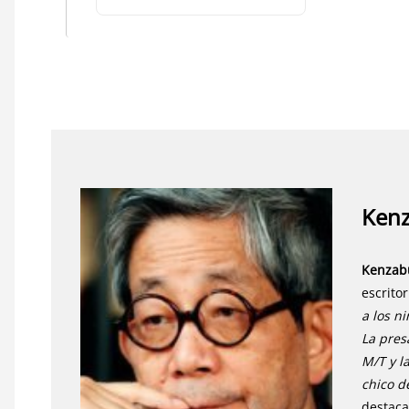
Ken
Kenzab
escrito
a los n
La pres
M/T y l
chico d
destaca