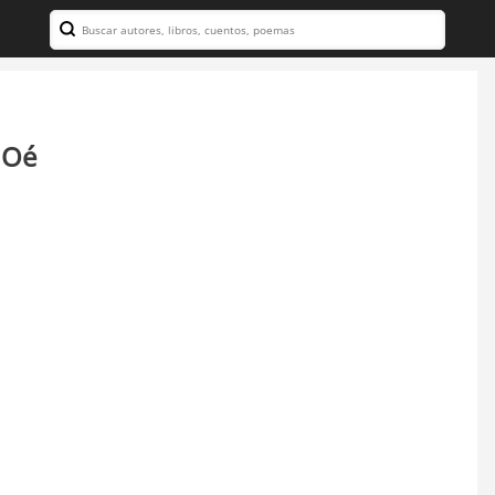
Search
 Oé