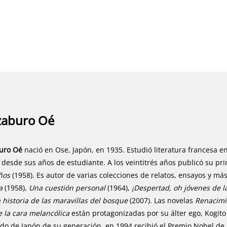
zaburo Oé
uro Oé
nació en Ose, Japón, en 1935. Estudió literatura francesa e
r desde sus años de estudiante. A los veintitrés años publicó su pr
iños
(1958). Es autor de varias colecciones de relatos, ensayos y má
a
(1958),
Una cuestión personal
(1964),
¡Despertad, oh jóvenes de l
a historia de las maravillas del bosque
(2007). Las novelas
Renacim
e la cara melancólica
están protagonizadas por su álter ego, Kogit
do de Japón de su generación, en 1994 recibió el Premio Nobel de 