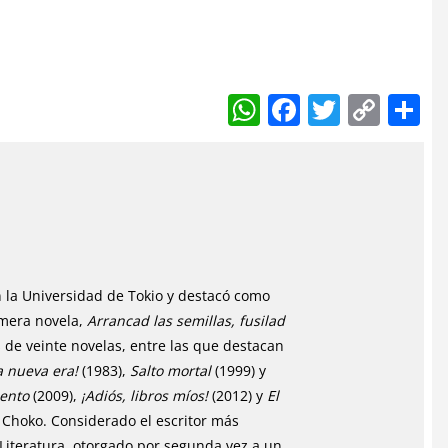
W
F
T
C
h
a
w
o
at
c
itt
p
a
s
e
er
y
A
b
Li
p
o
n
p
o
k
n la Universidad de Tokio y destacó como
k
imera novela,
Arrancad las semillas, fusilad
s de veinte novelas, entre las que destacan
a nueva era!
(1983),
Salto mortal
(1999) y
iento
(2009),
¡Adiós, libros míos!
(2012) y
El
o Choko. Considerado el escritor más
Literatura, otorgado por segunda vez a un