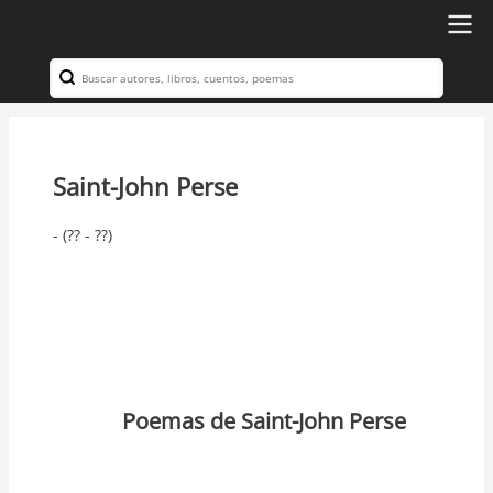
Ir
al
Search
Navegación
contenido
principal
principal
Saint-John Perse
- (?? - ??)
Poemas de Saint-John Perse