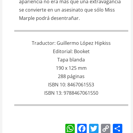
apariencia no era más que una extravagancia
se convierte en un asesinato que sólo Miss
Marple podrá desentrañar.
Traductor
Guillermo López Hipkiss
Editorial
Booket
Tapa blanda
190 x 125 mm
288 páginas
ISBN 10
8467061553
ISBN 13
9788467061550
W
F
T
C
S