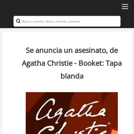
Ir
al
Search
Navegación
contenido
principal
principal
Se anuncia un asesinato, de
Agatha Christie - Booket: Tapa
blanda