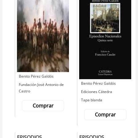
Autor
Benito Pérez Galdós
Autor
Benito Pérez Galdós
Editorial
Fundación José Antonio de
Castro
Editorial
Ediciones Cátedra
Tapa blanda
Comprar
Comprar
EPISODIOS
EPISODIOS