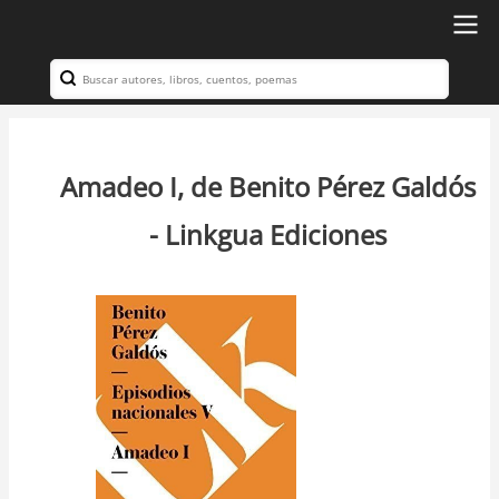
Ir
al
Search
Navegación
contenido
principal
principal
Amadeo I, de Benito Pérez Galdós
- Linkgua Ediciones