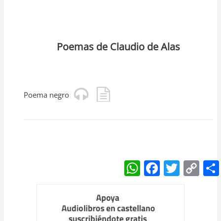
Poemas de Claudio de Alas
Poema negro
W
F
T
C
h
a
w
o
at
c
itt
p
s
e
er
y