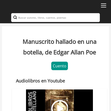
Ir
al
Search
Navegación
contenido
principal
principal
Manuscrito hallado en una
botella, de Edgar Allan Poe
Cuento
Audiolibros en Youtube