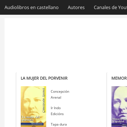
Ir
Audiolibros en castellano
Autores
Canales de You
Navegación
al
contenido
principal
principal
LA MUJER DEL PORVENIR
MEMORI
Autor
Concepción
Arenal
Editorial
Ir Indo
Edicións
Tapa dura