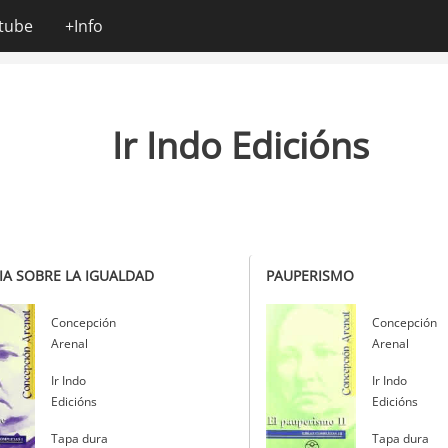
tube
+Info
Ir Indo Edicións
A SOBRE LA IGUALDAD
PAUPERISMO
Autor
Concepción
Autor
Concepción
Arenal
Arenal
Editorial
Ir Indo
Editorial
Ir Indo
Edicións
Edicións
Tapa dura
Tapa dura