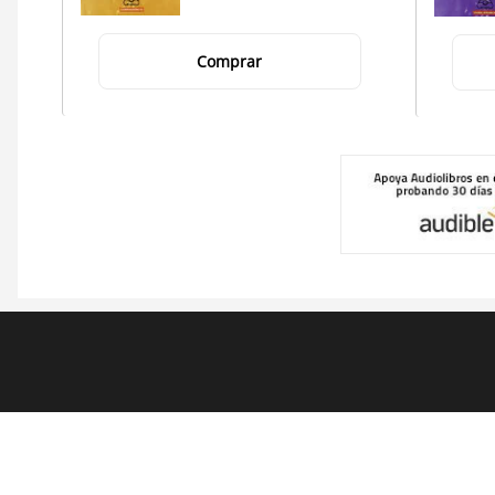
Comprar
Pie
de
página