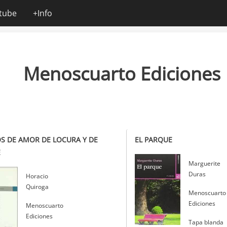
tube
+Info
Menoscuarto Ediciones
S DE AMOR DE LOCURA Y DE
EL PARQUE
E
Autor
Marguerite
Duras
Autor
Horacio
Quiroga
Editorial
Menoscuarto
Ediciones
Editorial
Menoscuarto
Ediciones
Tapa blanda