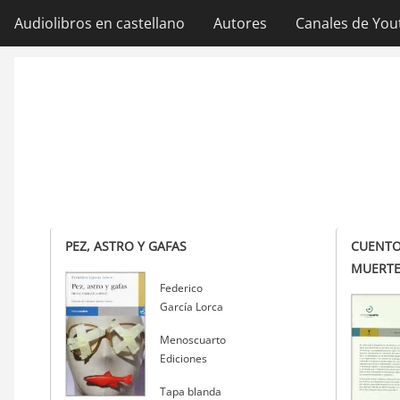
Ir
Audiolibros en castellano
Autores
Canales de You
Navegación
al
contenido
principal
principal
PEZ, ASTRO Y GAFAS
CUENTO
MUERT
Autor
Federico
García Lorca
Editorial
Menoscuarto
Ediciones
Tapa blanda