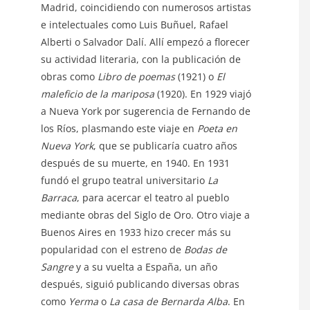
Madrid, coincidiendo con numerosos artistas
e intelectuales como Luis Buñuel, Rafael
Alberti o Salvador Dalí. Allí empezó a florecer
su actividad literaria, con la publicación de
obras como
Libro de poemas
(1921) o
El
maleficio de la mariposa
(1920). En 1929 viajó
a Nueva York por sugerencia de Fernando de
los Ríos, plasmando este viaje en
Poeta en
Nueva York
, que se publicaría cuatro años
S
después de su muerte, en 1940. En 1931
h
fundó el grupo teatral universitario
La
r
Barraca
, para acercar el teatro al pueblo
mediante obras del Siglo de Oro. Otro viaje a
e
Buenos Aires en 1933 hizo crecer más su
popularidad con el estreno de
Bodas de
Sangre
y a su vuelta a España, un año
después, siguió publicando diversas obras
como
Yerma
o
La casa de Bernarda Alba
. En