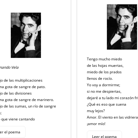
Tengo mucho miedo
de las hojas muertas,
rnando Vela
miedo de los prados
llenos de rocío.
o de las multiplicaciones
Yo voy a dormirme;
na gota de sangre de pato.
si no me despiertas,
o de las divisiones
dejaré a tu lado mi corazón fr
na gota de sangre de marinero.
¿Qué es eso que suena
o de las sumas, un río de sangre
muy lejos?
a;
Amor. El viento en las vidrier
o que viene cantando
¡amor mío!
er el poema
Leer el poema