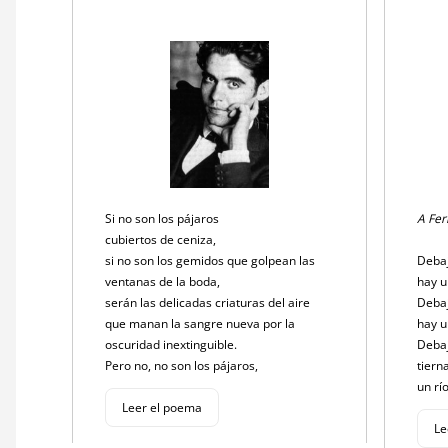
Si no son los pájaros
A Fe
cubiertos de ceniza,
si no son los gemidos que golpean las
Debaj
ventanas de la boda,
hay u
serán las delicadas criaturas del aire
Debaj
que manan la sangre nueva por la
hay u
oscuridad inextinguible.
Debaj
Pero no, no son los pájaros,
tiern
un rí
Leer el poema
Le