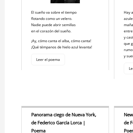
El sueño va sobre el tiempo
Hay 
flotando como un velero.
azule
Nadie puede abrir semillas
maña
en el corazón del sueño.
entre
y cas
¡Ay, cómo canta el alba, cómo canta!
que g
¡Qué témpanos de hielo azul levanta!
rumor
y sue
Leer el poema
Le
Panorama ciego de Nueva York,
New 
de Federico García Lorca |
de F
Poema
Poe