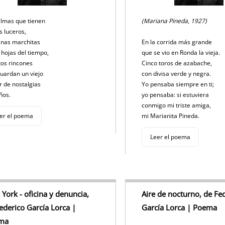
almas que tienen
(Mariana Pineda, 1927)
s luceros,
nas marchitas
En la corrida más grande
 hojas del tiempo,
que se vio en Ronda la vieja.
tos rincones
Cinco toros de azabache,
uardan un viejo
con divisa verde y negra.
 de nostalgias
Yo pensaba siempre en ti;
ños.
yo pensaba: si estuviera
conmigo mi triste amiga,
er el poema
mi Marianita Pineda.
Leer el poema
York - oficina y denuncia,
Aire de nocturno, de Fe
ederico García Lorca |
García Lorca | Poema
ma