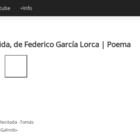
tube
+Info
ida, de Federico García Lorca | Poema
Video
Url
 Recitada -Tomás
Galindo-