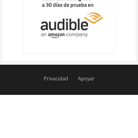
Privacidad
Apoyar
Pie
de
página