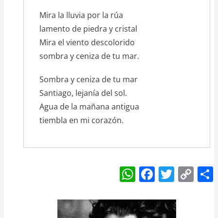
Mira la lluvia por la rúa
lamento de piedra y cristal
Mira el viento descolorido
sombra y ceniza de tu mar.
Sombra y ceniza de tu mar
Santiago, lejanía del sol.
Agua de la mañana antigua
tiembla en mi corazón.
W
F
T
C
h
a
w
o
at
c
itt
p