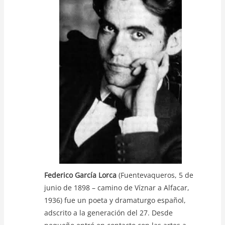
s
e
er
y
A
b
Li
p
o
n
p
o
k
k
Federico García Lorca
(Fuentevaqueros, 5 de
junio de 1898 – camino de Víznar a Alfacar,
1936) fue un poeta y dramaturgo español,
adscrito a la generación del 27. Desde