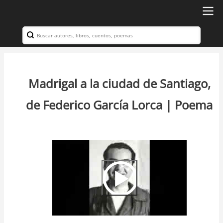
Ir
al
Search
Navegación
contenido
principal
principal
Madrigal a la ciudad de Santiago,
de Federico García Lorca | Poema
Video
Url