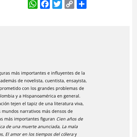
W
F
T
C
S
h
a
w
o
h
at
c
itt
p
ar
s
e
er
y
e
A
b
Li
p
o
n
p
o
k
k
guras más importantes e influyentes de la
 además de novelista, cuentista, ensayista,
comprometido con los grandes problemas de
olombia y a Hispanoamérica en general.
ión tejen el tapiz de una literatura viva,
los mundos narrativos más densos de
las más importantes figuran
Cien años de
ica de una muerte anunciada
,
La mala
os
,
El amor en los tiempos del cólera
y