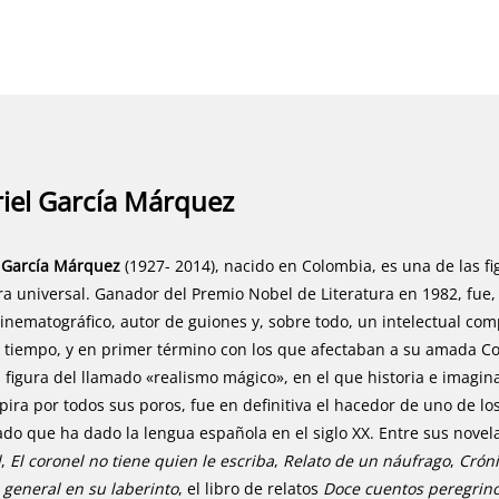
iel García Márquez
 García Márquez
(1927- 2014), nacido en Colombia, es una de las fi
ura universal. Ganador del Premio Nobel de Literatura en 1982, fue,
 cinematográfico, autor de guiones y, sobre todo, un intelectual 
 tiempo, y en primer término con los que afectaban a su amada C
figura del llamado «realismo mágico», en el que historia e imaginac
pira por todos sus poros, fue en definitiva el hacedor de uno de 
cado que ha dado la lengua española en el siglo XX. Entre sus nove
d
,
El coronel no tiene quien le escriba
,
Relato de un náufrago
,
Crón
l general en su laberinto
, el libro de relatos
Doce cuentos peregrin