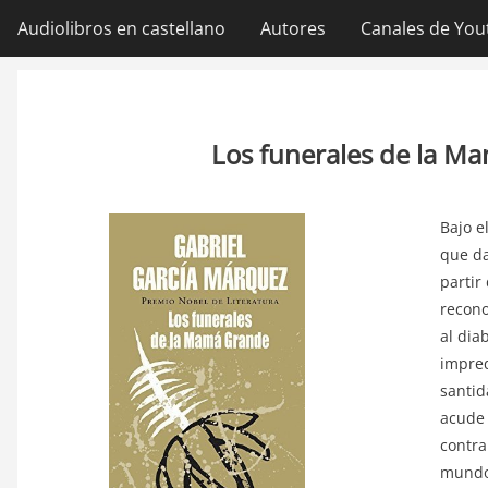
Ir
Audiolibros en castellano
Autores
Canales de You
Navegación
al
contenido
principal
principal
Los funerales de la M
Bajo e
que da
partir
recono
al dia
impred
santid
acude 
contra
mundo 