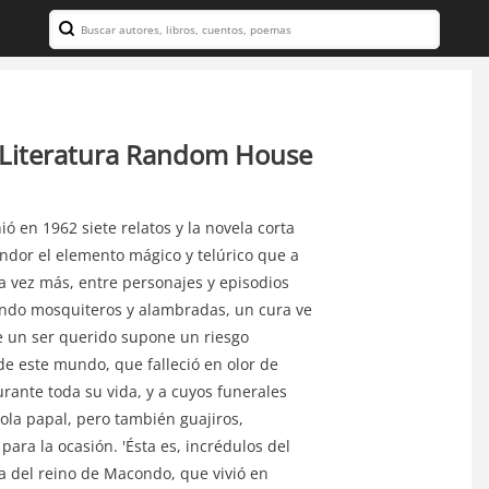
Search
- Literatura Random House
ó en 1962 siete relatos y la novela corta
endor el elemento mágico y telúrico que a
a vez más, entre personajes y episodios
endo mosquiteros y alambradas, un cura ve
de un ser querido supone un riesgo
e este mundo, que falleció en olor de
urante toda su vida, y a cuyos funerales
ola papal, pero también guajiros,
para la ocasión. 'Ésta es, incrédulos del
a del reino de Macondo, que vivió en