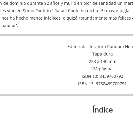
n de dominio durante 92 años y murió en olor de santidad un mar
les vino en Sumo Pontífice' Rafael Conte ha dicho: 'El mayor jugla
nos ha hecho menos infelices, o quizá rotundamente más felices e
 habitar'.
Editorial
Literatura Random Ho
Tapa dura
238 x 140 mm
128 páginas
ISBN 10
8439700792
ISBN 13
9788439700791
Índice