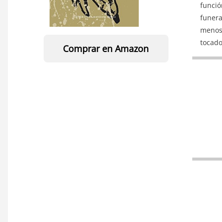
funció
funera
menos 
tocado
Comprar en Amazon