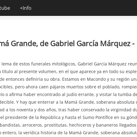
tube
+Info
amá Grande, de Gabriel García Márquez 
l lema de estos funerales mitológicos, Gabriel García Márquez reuni
 título al presente volumen, en el que aparece ya en todo su espl
 de entonces definiría su obra. Estamos en Macondo y su región un
cibles, pero ahora caen pájaros muertos sobre el poblado, rompi
blo o afirma haber encontrado al judío errante, y visitar la tumba 
ecible. Y hay que enterrar a la Mamá Grande, soberana absoluta d
ad a los noventa y dos años, tras haber conservado la virginidad d
el presidente de la República y hasta el Sumo Pontífice en su gónd
bandistas, arroceros, prostitutas, hechiceros y bananeros llegados 
entero, la verídica historia de la Mamá Grande, soberana absolut