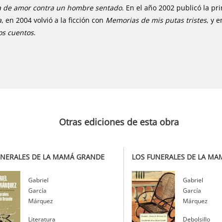
a de amor contra un hombre sentado
. En el año 2002 publicó la pr
a
, en 2004 volvió a la ficción con
Memorias de mis putas tristes
, y 
os cuentos
.
Otras ediciones de esta obra
UNERALES DE LA MAMÁ GRANDE
LOS FUNERALES DE LA M
Autor
Gabriel
Autor
Gabriel
García
García
Márquez
Márquez
Editorial
Literatura
Editorial
Debolsillo