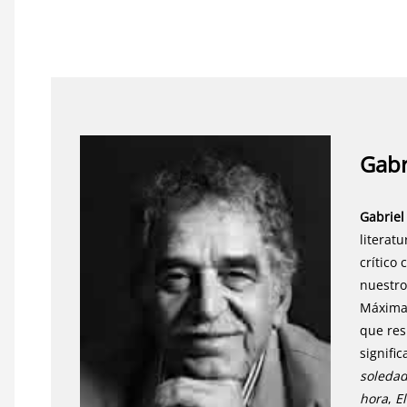
Gabr
Gabriel
literat
crítico
nuestro
Máxima 
que res
signifi
soleda
hora
,
E