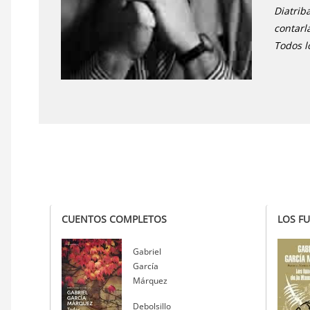
Diatrib
contarl
Todos l
CUENTOS COMPLETOS
LOS F
Autor
Gabriel
García
Márquez
Editorial
Debolsillo