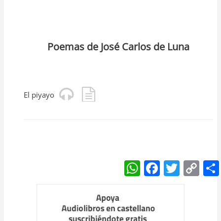
Poemas de José Carlos de Luna
El piyayo
W
F
T
C
h
a
w
o
at
c
itt
p
s
e
er
y