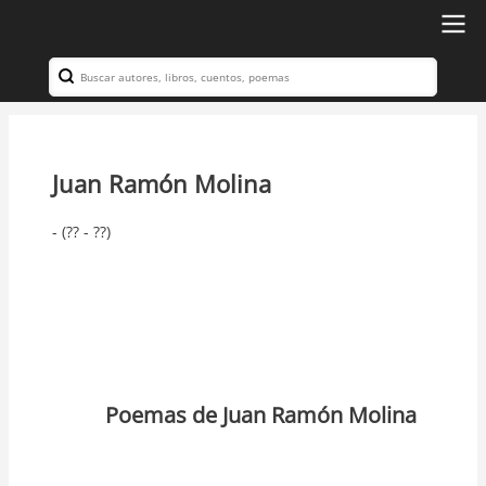
Ir
al
Search
Navegación
contenido
principal
principal
Juan Ramón Molina
- (?? - ??)
Poemas de Juan Ramón Molina