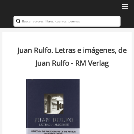
Ir
al
Search
Navegación
contenido
principal
principal
Juan Rulfo. Letras e imágenes, de
Juan Rulfo - RM Verlag