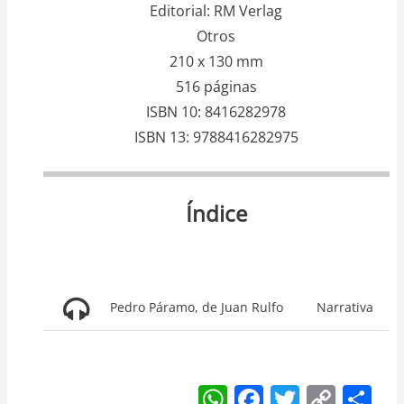
Editorial
RM Verlag
Otros
210 x 130 mm
516 páginas
ISBN 10
8416282978
ISBN 13
9788416282975
Índice
Pedro Páramo, de Juan Rulfo
Narrativa
W
F
T
C
S