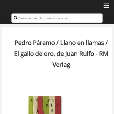
Ir
al
Search
Navegación
contenido
principal
principal
Pedro Páramo / Llano en llamas /
El gallo de oro, de Juan Rulfo - RM
Verlag