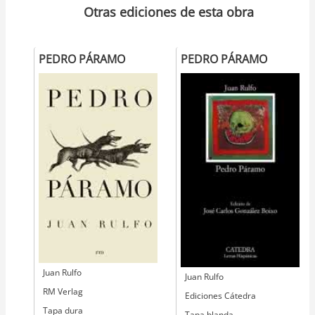
Otras ediciones de esta obra
PEDRO PÁRAMO
PEDRO PÁRAMO
Autor
Juan Rulfo
Autor
Juan Rulfo
Editorial
RM Verlag
Editorial
Ediciones Cátedra
Tapa dura
Tapa blanda