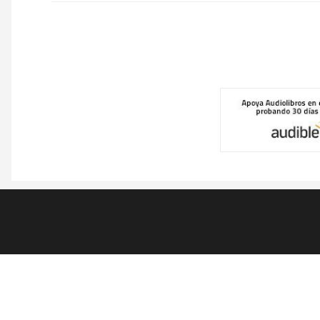
Pie
de
página