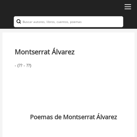
Ir
al
Search
Navegación
contenido
principal
principal
Montserrat Álvarez
- (?? - ??)
Poemas de Montserrat Álvarez