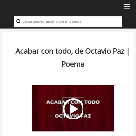
Ir
al
Search
Navegación
contenido
principal
principal
Acabar con todo, de Octavio Paz |
Poema
Video
Url