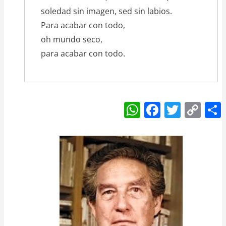
soledad sin imagen, sed sin labios.
Para acabar con todo,
oh mundo seco,
para acabar con todo.
W
F
T
C
h
a
w
o
at
c
itt
p
s
e
er
y
A
b
Li
p
o
n
p
o
k
k