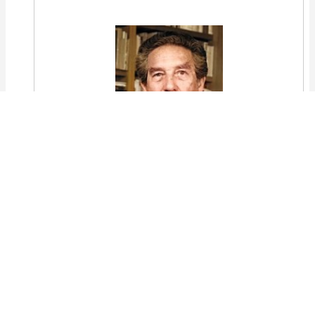
Las puertas del año se abren,
como las del lenguaje,
hacia lo desconocido.
Anoche me dijiste:
mañana
habrá que trazar unos signos,
dibujar un paisaje, tejer una trama
sobre la doble página