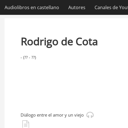
Ir
Audiolibros en castellano
Autores
Canales de You
Navegación
al
contenido
principal
principal
Rodrigo de Cota
- (?? - ??)
Diálogo entre el amor y un viejo