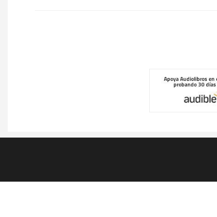
Pie
de
página