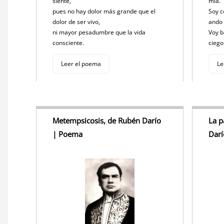
siente,
mía.
pues no hay dolor más grande que el
Soy c
dolor de ser vivo,
ando 
ni mayor pesadumbre que la vida
Voy b
consciente.
ciego
Leer el poema
Le
Metempsicosis, de Rubén Darío
La p
| Poema
Dar