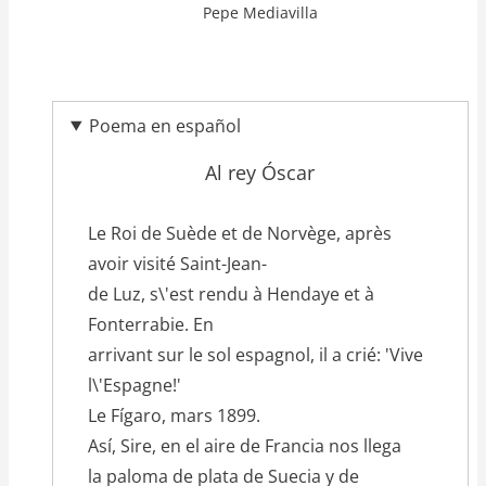
Pepe Mediavilla
Poema en español
Al rey Óscar
texto_poema
Le Roi de Suède et de Norvège, après
avoir visité Saint-Jean-
de Luz, s\'est rendu à Hendaye et à
Fonterrabie. En
arrivant sur le sol espagnol, il a crié: 'Vive
l\'Espagne!'
Le Fígaro, mars 1899.
Así, Sire, en el aire de Francia nos llega
la paloma de plata de Suecia y de