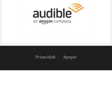
Privacidad
Apoyar
Pie
de
página