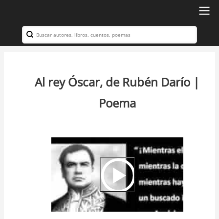
Ir
al
Search
Navegación
contenido
principal
principal
Al rey Óscar, de Rubén Darío |
Poema
Video
Url