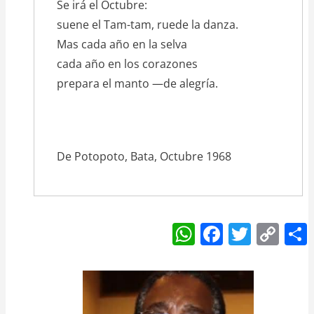
Se irá el Octubre:
suene el Tam-tam, ruede la danza.
Mas cada año en la selva
cada año en los corazones
prepara el manto —de alegría.
De Potopoto, Bata, Octubre 1968
W
F
T
C
h
a
w
o
at
c
itt
p
s
e
er
y