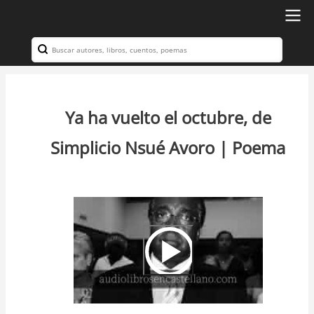
Ir
al
Search
Navegación
contenido
principal
principal
Ya ha vuelto el octubre, de
Simplicio Nsué Avoro | Poema
Video
Url