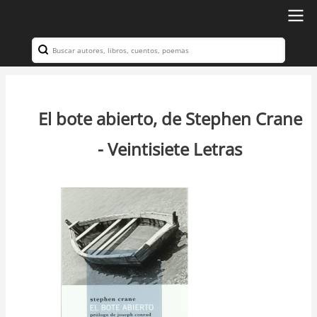
Ir
al
Search
Navegación
contenido
principal
principal
El bote abierto, de Stephen Crane
- Veintisiete Letras