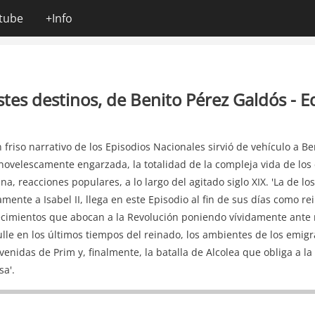
tube
+Info
istes destinos, de Benito Pérez Galdós - 
n friso narrativo de los Episodios Nacionales sirvió de vehículo a B
 novelescamente engarzada, la totalidad de la compleja vida de los 
ana, reacciones populares, a lo largo del agitado siglo XIX. 'La de lo
amente a Isabel II, llega en este Episodio al fin de sus días como re
cimientos que abocan a la Revolución poniendo vívidamente ante n
lle en los últimos tiempos del reinado, los ambientes de los emigr
 venidas de Prim y, finalmente, la batalla de Alcolea que obliga a la
sa'.