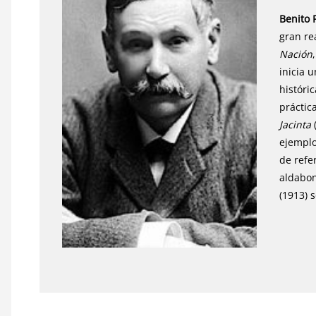
Benito 
gran re
Nación
inicia 
históric
práctic
Jacinta
ejemplo
de refe
aldabon
(1913) 