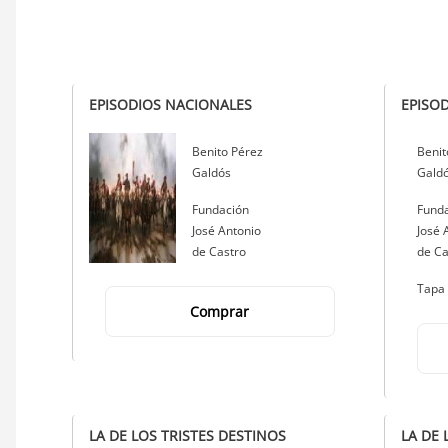
EPISODIOS NACIONALES
EPISO
Autor
Benito Pérez
Auto
Benit
Galdós
Gald
Editorial
Fundación
Edito
Fund
José Antonio
José 
de Castro
de Ca
Tapa
Comprar
LA DE LOS TRISTES DESTINOS
LA DE 