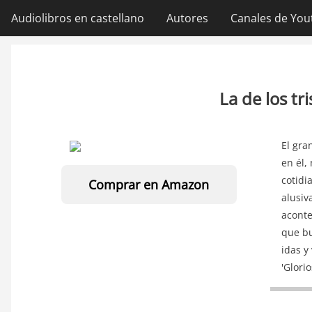
Ir
Audiolibros en castellano
Autores
Canales de You
Navegación
al
contenido
principal
principal
La de los tr
El gra
en él,
cotidi
Comprar en Amazon
alusiv
aconte
que bu
idas y
'Glorio