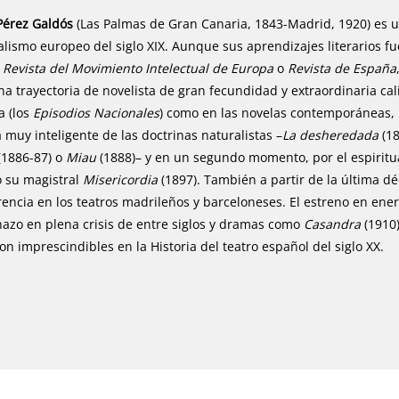
Pérez Galdós
(Las Palmas de Gran Canaria, 1843-Madrid, 1920) es u
alismo europeo del siglo XIX. Aunque sus aprendizajes literarios fu
,
Revista del Movimiento Intelectual de Europa
o
Revista de España
una trayectoria de novelista de gran fecundidad y extraordinaria cal
a (los
Episodios Nacionales
) como en las novelas contemporáneas,
a muy inteligente de las doctrinas naturalistas –
La desheredada
(18
(1886-87) o
Miau
(1888)– y en un segundo momento, por el espiritu
 su magistral
Misericordia
(1897). También a partir de la última d
rencia en los teatros madrileños y barceloneses. El estreno en en
azo en plena crisis de entre siglos y dramas como
Casandra
(1910
son imprescindibles en la Historia del teatro español del siglo XX.