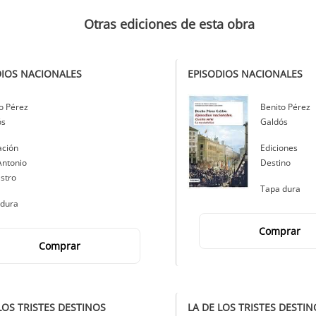
Otras ediciones de esta obra
DIOS NACIONALES
EPISODIOS NACIONALES
r
o Pérez
Autor
Benito Pérez
ós
Galdós
rial
ación
Editorial
Ediciones
Antonio
Destino
stro
Tapa dura
 dura
Comprar
Comprar
LOS TRISTES DESTINOS
LA DE LOS TRISTES DESTIN