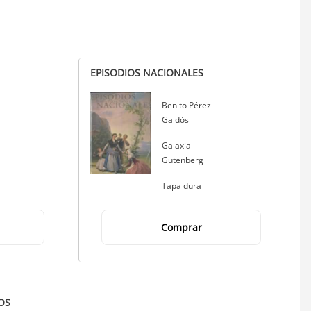
EPISODIOS NACIONALES
Autor
Benito Pérez
Galdós
Editorial
Galaxia
Gutenberg
Tapa dura
Comprar
OS