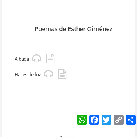
Poemas de Esther Giménez
Albada
Haces de luz
W
F
T
C
h
a
w
o