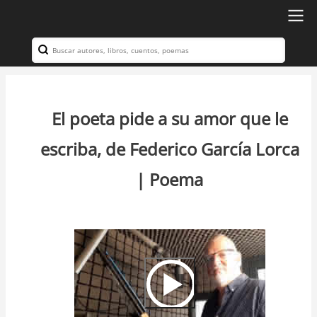
Ir
al
Search
Navegación
contenido
principal
principal
El poeta pide a su amor que le
escriba, de Federico García Lorca
| Poema
Video
Url