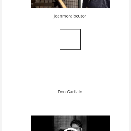
joanmoralocutor
Video
Url
Don Garfialo
Video
Url