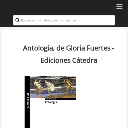
Ir
al
Search
Navegación
contenido
principal
principal
Antología, de Gloria Fuertes -
Ediciones Cátedra