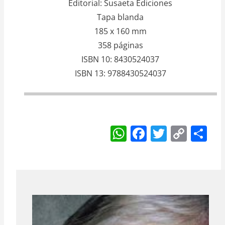
Editorial
Susaeta Ediciones
Tapa blanda
185 x 160 mm
358 páginas
ISBN 10
8430524037
ISBN 13
9788430524037
W
F
T
C
S
h
a
w
o
h
at
c
itt
p
ar
s
e
er
y
e
A
b
Li
p
o
n