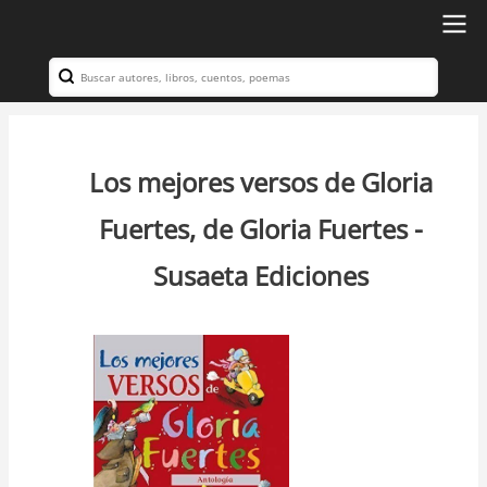
Ir
al
Search
Navegación
contenido
principal
principal
Los mejores versos de Gloria
Fuertes, de Gloria Fuertes -
Susaeta Ediciones