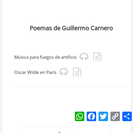
Poemas de Guillermo Carnero
Música para fuegos de artificio
Oscar Wilde en París
W
F
T
C
h
a
w
o