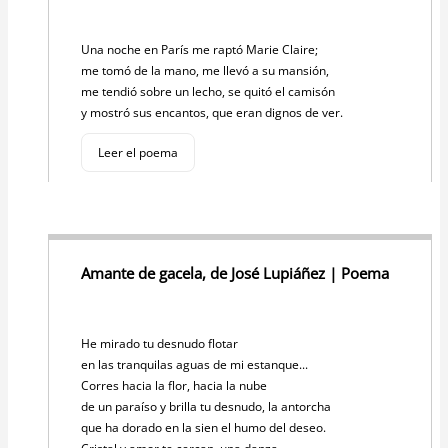
p
o
k
k
Una noche en París me raptó Marie Claire;
me tomó de la mano, me llevó a su mansión,
me tendió sobre un lecho, se quitó el camisón
y mostró sus encantos, que eran dignos de ver.
Leer el poema
Amante de gacela, de José Lupiáñez | Poema
He mirado tu desnudo flotar
en las tranquilas aguas de mi estanque...
Corres hacia la flor, hacia la nube
de un paraíso y brilla tu desnudo, la antorcha
que ha dorado en la sien el humo del deseo.