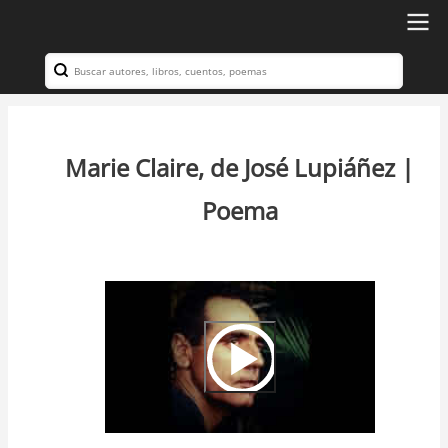
Ir
al
Search
Navegación
contenido
principal
principal
Marie Claire, de José Lupiáñez |
Poema
Video
Url