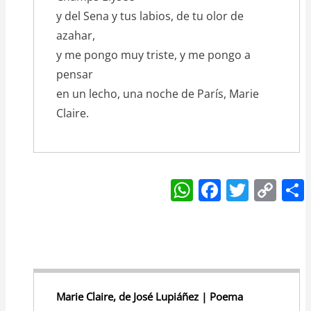
y del Sena y tus labios, de tu olor de
azahar,
y me pongo muy triste, y me pongo a
pensar
en un lecho, una noche de París, Marie
Claire.
W
F
T
C
h
a
w
o
at
c
itt
p
s
e
er
y
A
b
Li
p
o
n
Marie Claire, de José Lupiáñez | Poema