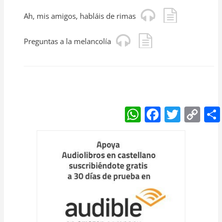
Ah, mis amigos, habláis de rimas
Preguntas a la melancolía
W
F
T
C
h
a
w
o
at
c
itt
p
s
e
er
y
A
b
Li
p
o
n
p
o
k