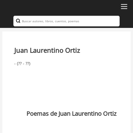
Ir
al
Search
Navegación
contenido
principal
principal
Juan Laurentino Ortiz
- (?? - ??)
Poemas de Juan Laurentino Ortiz