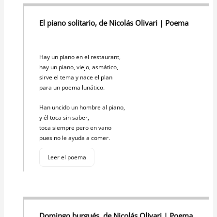
A
b
Li
p
o
n
El piano solitario, de Nicolás Olivari | Poema
p
o
k
k
Hay un piano en el restaurant,
hay un piano, viejo, asmático,
sirve el tema y nace el plan
para un poema lunático.
Han uncido un hombre al piano,
y él toca sin saber,
toca siempre pero en vano
pues no le ayuda a comer.
Leer el poema
Domingo burgués, de Nicolás Olivari | Poema