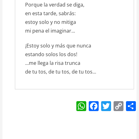
Porque la verdad se diga,
en esta tarde, sabrás:
estoy solo y no mitiga
mi pena el imaginar...
¡Estoy solo y más que nunca
estando solos los dos!
...me llega la risa trunca
de tu tos, de tu tos, de tu tos...
W
F
T
C
h
a
w
o
at
c
itt
p
s
e
er
y