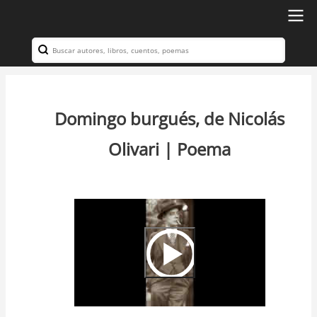
Ir
al
Search
Navegación
contenido
principal
principal
Domingo burgués, de Nicolás
Olivari | Poema
Video
Url