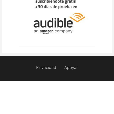
Privacidad
Apoyar
Pie
de
página