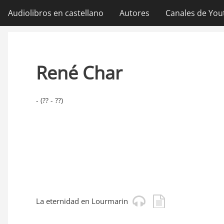
Ir
Audiolibros en castellano
Autores
Canales de You
Navegación
al
contenido
principal
principal
René Char
- (?? - ??)
La eternidad en Lourmarin