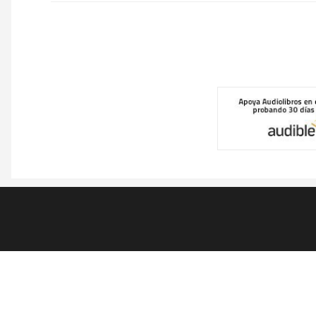
Pie
de
página