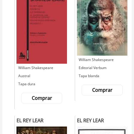
Autor
William Shakespeare
Editorial
Editorial Verbum
Autor
William Shakespeare
Tapa blanda
Editorial
Austral
Tapa dura
Comprar
Comprar
EL REY LEAR
EL REY LEAR