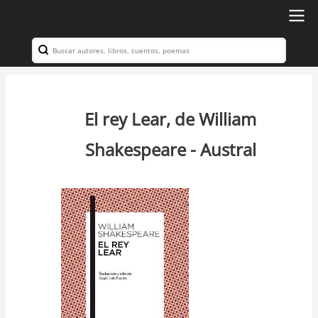
Ir
al
Search
Navegación
contenido
principal
principal
El rey Lear, de William
Shakespeare - Austral