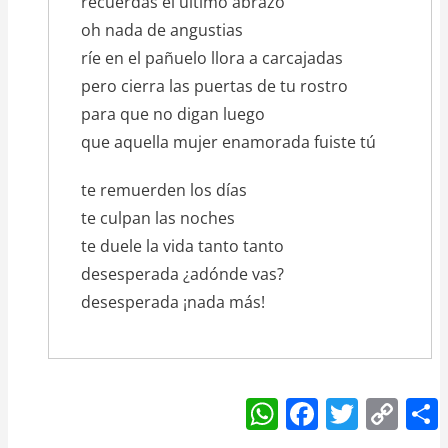
recuerdas el último abrazo
oh nada de angustias
ríe en el pañuelo llora a carcajadas
pero cierra las puertas de tu rostro
para que no digan luego
que aquella mujer enamorada fuiste tú
te remuerden los días
te culpan las noches
te duele la vida tanto tanto
desesperada ¿adónde vas?
desesperada ¡nada más!
W
F
T
C
h
a
w
o