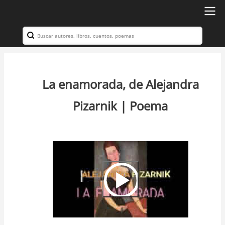
Ir
al
Search
Navegación
contenido
principal
principal
La enamorada, de Alejandra
Pizarnik | Poema
Video
Url