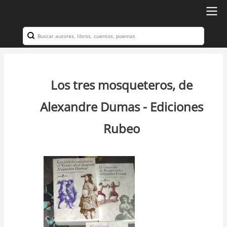
Ir
al
Search
Navegación
contenido
principal
principal
Los tres mosqueteros, de
Alexandre Dumas - Ediciones
Rubeo