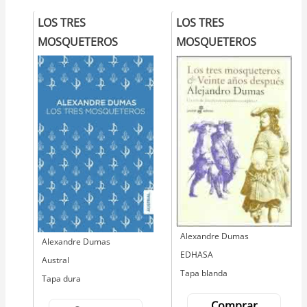
LOS TRES
LOS TRES
MOSQUETEROS
MOSQUETEROS
Autor
Alexandre Dumas
Autor
Alexandre Dumas
Editorial
EDHASA
Editorial
Austral
Tapa blanda
Tapa dura
Comprar