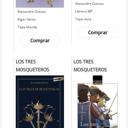
Autor
Alexandre Dumas
Editorial
Librero IBP
Autor
Alexandre Dumas
Tapa dura
Editorial
Algar libros
Tapa blanda
Comprar
Comprar
LOS TRES
LOS TRES
MOSQUETEROS
MOSQUETEROS