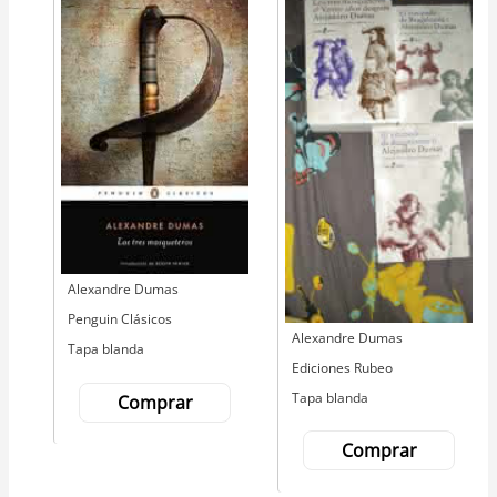
Autor
Alexandre Dumas
Editorial
Penguin Clásicos
Autor
Alexandre Dumas
Tapa blanda
Editorial
Ediciones Rubeo
Tapa blanda
Comprar
Comprar