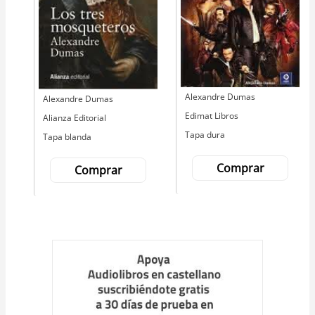
Autor
Alexandre Dumas
Autor
Alexandre Dumas
Editorial
Edimat Libros
Editorial
Alianza Editorial
Tapa dura
Tapa blanda
Comprar
Comprar