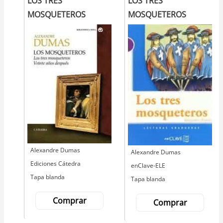
LOS TRES
LOS TRES
MOSQUETEROS
MOSQUETEROS
Autor
Alexandre Dumas
Autor
Alexandre Dumas
Editorial
Ediciones Cátedra
Editorial
enClave-ELE
Tapa blanda
Tapa blanda
Comprar
Comprar