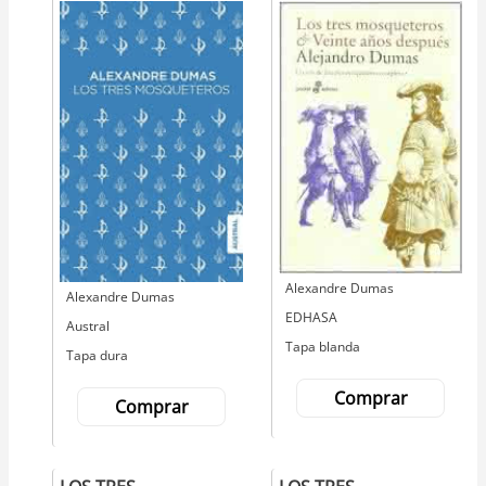
Autor
Alexandre Dumas
Autor
Alexandre Dumas
Editorial
EDHASA
Editorial
Austral
Tapa blanda
Tapa dura
Comprar
Comprar