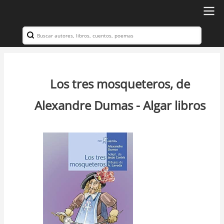
Ir
al
Search
Navegación
contenido
principal
principal
Los tres mosqueteros, de
Alexandre Dumas - Algar libros