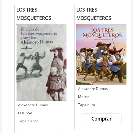
LOS TRES
LOS TRES
MOSQUETEROS
MOSQUETEROS
Autor
Alexandre Dumas
Editorial
Molino
Tapa dura
Autor
Alexandre Dumas
Editorial
EDHASA
Comprar
Tapa blanda