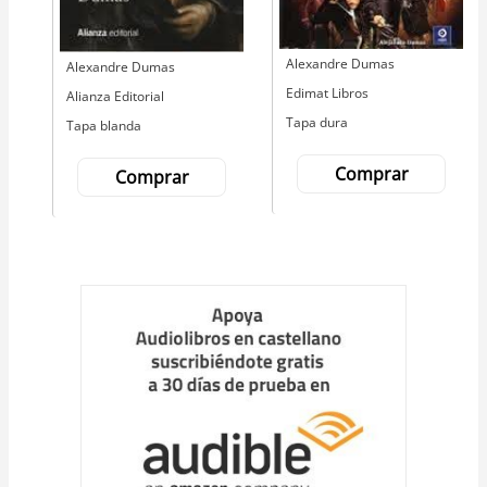
Autor
Alexandre Dumas
Autor
Alexandre Dumas
Editorial
Edimat Libros
Editorial
Alianza Editorial
Tapa dura
Tapa blanda
Comprar
Comprar