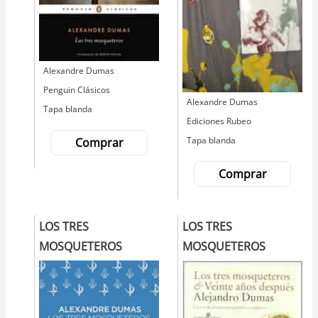
Autor
Alexandre Dumas
Editorial
Penguin Clásicos
Autor
Alexandre Dumas
Tapa blanda
Editorial
Ediciones Rubeo
Tapa blanda
Comprar
Comprar
LOS TRES
LOS TRES
MOSQUETEROS
MOSQUETEROS