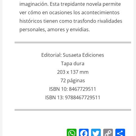
imaginación. Esta trepidante novela permite
ver cómo en ocasiones los acontecimientos
históricos tienen como trasfondo rivalidades
personales, amores y envidias.
Editorial
Susaeta Ediciones
Tapa dura
203 x 137 mm
72 páginas
ISBN 10
8467729511
ISBN 13
9788467729511
W
F
T
C
S