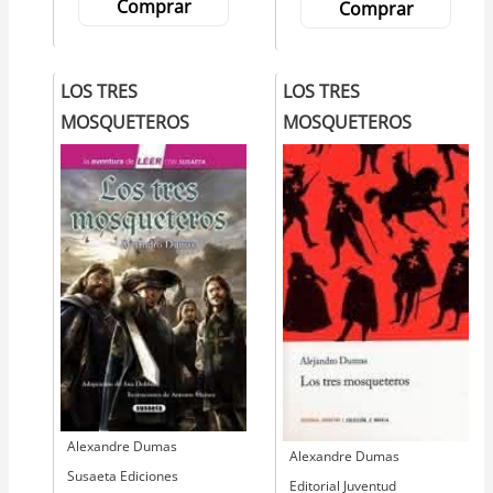
Comprar
Comprar
LOS TRES
LOS TRES
MOSQUETEROS
MOSQUETEROS
Autor
Alexandre Dumas
Autor
Alexandre Dumas
Editorial
Susaeta Ediciones
Editorial
Editorial Juventud