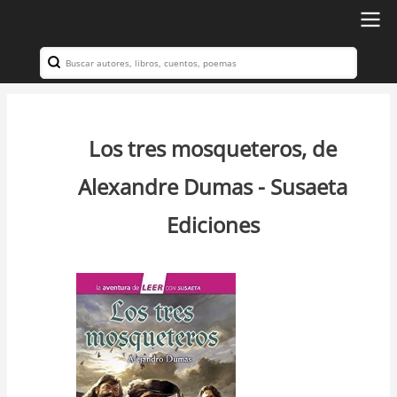
Ir
al
Search
Navegación
contenido
principal
principal
Los tres mosqueteros, de
Alexandre Dumas - Susaeta
Ediciones