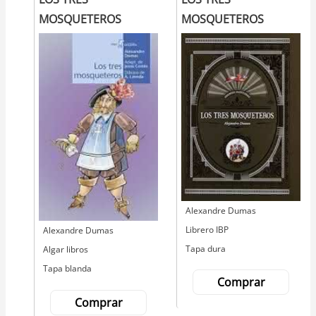
MOSQUETEROS
MOSQUETEROS
Autor
Alexandre Dumas
Editorial
Librero IBP
Autor
Alexandre Dumas
Tapa dura
Editorial
Algar libros
Tapa blanda
Comprar
Comprar