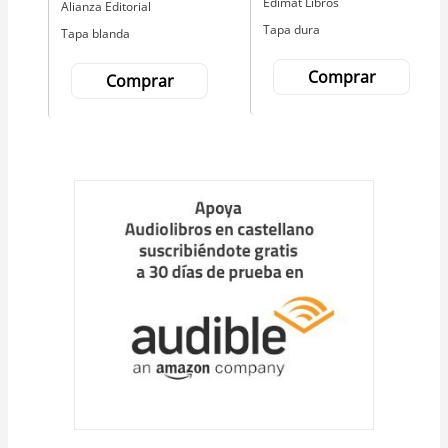
Editorial
Edimat Libros
Editorial
Alianza Editorial
Tapa dura
Tapa blanda
Comprar
Comprar