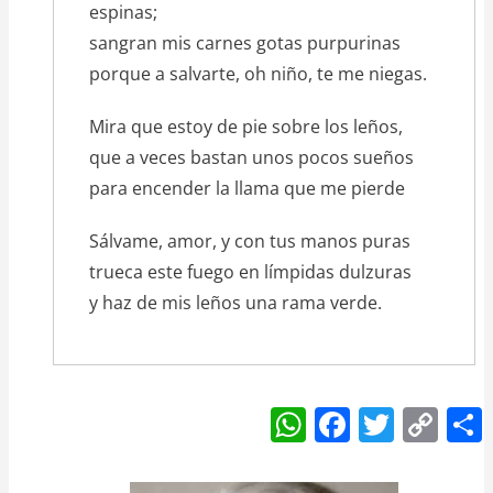
espinas;
sangran mis carnes gotas purpurinas
porque a salvarte, oh niño, te me niegas.
Mira que estoy de pie sobre los leños,
que a veces bastan unos pocos sueños
para encender la llama que me pierde
Sálvame, amor, y con tus manos puras
trueca este fuego en límpidas dulzuras
y haz de mis leños una rama verde.
W
F
T
C
h
a
w
o
at
c
itt
p