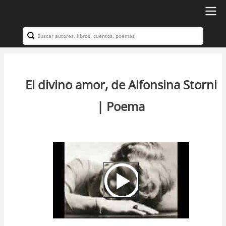
Ir
al
Search
Navegación
contenido
principal
principal
El divino amor, de Alfonsina Storni
| Poema
Video
Url