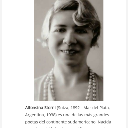
s
e
er
y
A
b
Li
p
o
n
p
o
k
k
Alfonsina Storni
(Suiza, 1892 - Mar del Plata,
Argentina, 1938) es una de las más grandes
poetas del continente sudamericano. Nacida