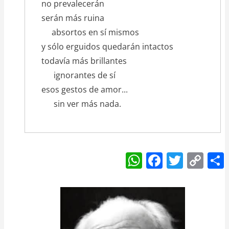
no prevalecerán
serán más ruina
absortos en sí mismos
y sólo erguidos quedarán intactos
todavía más brillantes
ignorantes de sí
esos gestos de amor...
sin ver más nada.
W
F
T
C
h
a
w
o
at
c
itt
p
s
e
er
y
A
b
Li