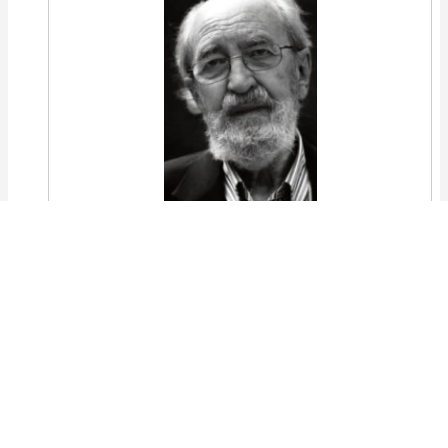
Si yo fuera Dios
y tuviese el secreto,
haría
un ser exacto a ti;
lo probaría
(a la manera de los panaderos
cuando prueban el pan, es decir:
con la boca),
y si ese sabor fuese
igual al tuyo, o sea
tu mismo olor, y tu manera