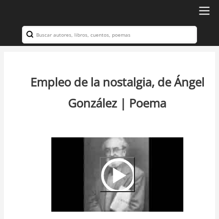
Ir
al
Search
Navegación
contenido
principal
principal
Empleo de la nostalgia, de Ángel
González | Poema
Video
Url