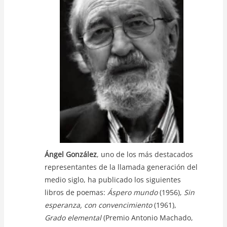
p
o
n
p
o
k
k
Ángel González
, uno de los más destacados
representantes de la llamada generación del
medio siglo, ha publicado los siguientes
libros de poemas:
Áspero mundo
(1956),
Sin
esperanza, con convencimiento
(1961),
Grado elemental
(Premio Antonio Machado,